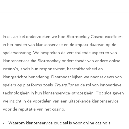
In dit artikel onderzoeken we hoe Slotmonkey Casino excelleert
in het bieden van klantenservice en de impact daarvan op de
spelerservaring. We bespreken de verschillende aspecten van
klantenservice die Slotmonkey onderscheidt van andere online
casino’s, zoals hun responsiviteit, beschikbaarheid en
klantgerichte benadering. Daarnaast kijken we naar reviews van
spelers op platforms zoals
Trustpilot
en de rol van innovatieve
technologieën in hun klantenservice-strategieën. Tot slot geven
we inzicht in de voordelen van een uitstekende klantenservice
voor de reputatie van het casino.
Waarom klantenservice cruciaal is voor online casino’s