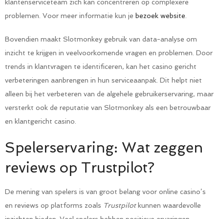
klantenserviceteam zich kan concentreren op complexere
problemen. Voor meer informatie kun je
bezoek website
.
Bovendien maakt Slotmonkey gebruik van data-analyse om
inzicht te krijgen in veelvoorkomende vragen en problemen. Door
trends in klantvragen te identificeren, kan het casino gericht
verbeteringen aanbrengen in hun serviceaanpak. Dit helpt niet
alleen bij het verbeteren van de algehele gebruikerservaring, maar
versterkt ook de reputatie van Slotmonkey als een betrouwbaar
en klantgericht casino.
Spelerservaring: Wat zeggen
reviews op Trustpilot?
De mening van spelers is van groot belang voor online casino’s
en reviews op platforms zoals
Trustpilot
kunnen waardevolle