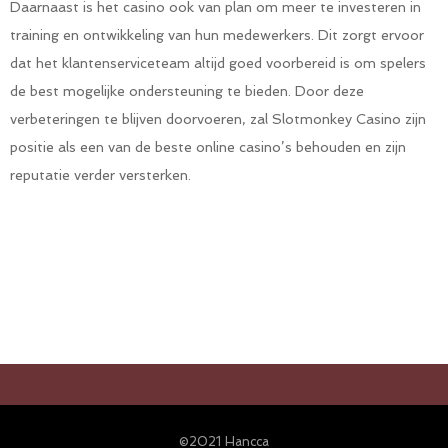
Daarnaast is het casino ook van plan om meer te investeren in
training en ontwikkeling van hun medewerkers. Dit zorgt ervoor
dat het klantenserviceteam altijd goed voorbereid is om spelers
de best mogelijke ondersteuning te bieden. Door deze
verbeteringen te blijven doorvoeren, zal Slotmonkey Casino zijn
positie als een van de beste online casino’s behouden en zijn
reputatie verder versterken.
©2021 Hancca