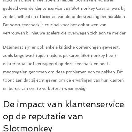
inzichten bieden. Veel spelers hebben positieve ervaringen
gedeeld over de klantenservice van Slotmonkey Casino, waarbij
ze de snelheid en efficiëntie van de ondersteuning benadrukken.
Dit soort feedback is cruciaal voor het opbouwen van
vertrouwen bij nieuwe spelers die overwegen zich aan te melden.
Daarnaast zijn er ook enkele kritische opmerkingen geweest,
zoals lange wachttijden tijdens piekuren. Slotmonkey heeft
echter proactief gereageerd op deze feedback en heeft
maatregelen genomen om deze problemen aan te pakken. Dit
toont aan dat zij echt geven om de ervaringen van hun klanten
en bereid zijn om te verbeteren waar nodig.
De impact van klantenservice
op de reputatie van
Slotmonkey